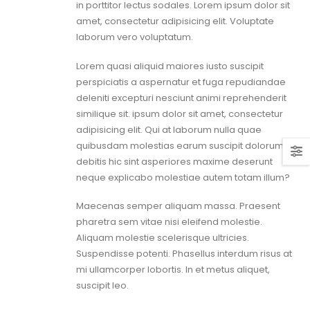
in porttitor lectus sodales. Lorem ipsum dolor sit
amet, consectetur adipisicing elit. Voluptate
laborum vero voluptatum.
Lorem quasi aliquid maiores iusto suscipit
perspiciatis a aspernatur et fuga repudiandae
deleniti excepturi nesciunt animi reprehenderit
similique sit. ipsum dolor sit amet, consectetur
adipisicing elit. Qui at laborum nulla quae
quibusdam molestias earum suscipit dolorum
debitis hic sint asperiores maxime deserunt
neque explicabo molestiae autem totam illum?
Maecenas semper aliquam massa. Praesent
pharetra sem vitae nisi eleifend molestie.
Aliquam molestie scelerisque ultricies.
Suspendisse potenti. Phasellus interdum risus at
mi ullamcorper lobortis. In et metus aliquet,
suscipit leo.