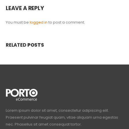
LEAVE A REPLY
You must be
logged in
to post a comment.
RELATED
POSTS
Lorem ipsum dolor sit amet, consectetur adipiscing elit.
Praesent pulvinar feugiat quam, vitae aliquam urna egestas
nec. Phasellus sit amet consequat tortor.