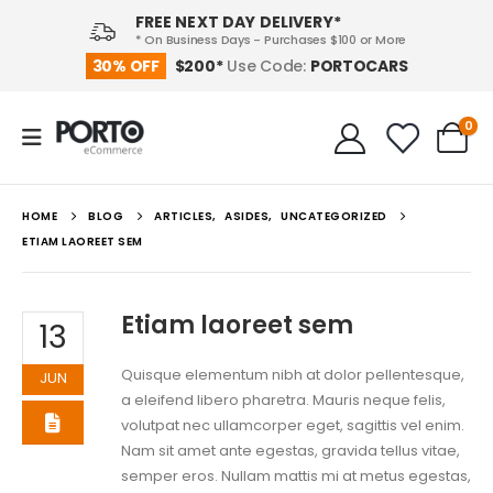
FREE NEXT DAY DELIVERY*
* On Business Days - Purchases $100 or More
PORTOCARS
30% OFF
$200*
Use Code:
0
HOME
BLOG
ARTICLES
,
ASIDES
,
UNCATEGORIZED
ETIAM LAOREET SEM
Etiam laoreet sem
13
Quisque elementum nibh at dolor pellentesque,
JUN
a eleifend libero pharetra. Mauris neque felis,
volutpat nec ullamcorper eget, sagittis vel enim.
Nam sit amet ante egestas, gravida tellus vitae,
semper eros. Nullam mattis mi at metus egestas,